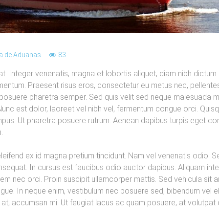
a de Aduanas
83
at. Integer venenatis, magna et lobortis aliquet, diam nibh dictum 
rmentum. Praesent risus eros, consectetur eu metus nec, pellente
er posuere pharetra semper. Sed quis velit sed neque malesuada ma
 Nunc est dolor, laoreet vel nibh vel, fermentum congue orci. Quisq
pus. Ut pharetra posuere rutrum. Aenean dapibus turpis eget cong
.
leifend ex id magna pretium tincidunt. Nam vel venenatis odio. S
sequat. In cursus est faucibus odio auctor dapibus. Aliquam int
em nec orci. Proin suscipit ullamcorper mattis. Sed vehicula sit a
ue. In neque enim, vestibulum nec posuere sed, bibendum vel elit
h at, accumsan mi. Ut feugiat lacus ac quam posuere, at volutpat or