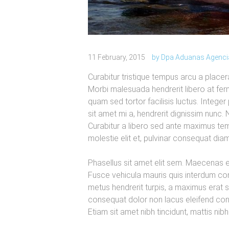
11 February, 2015
by
Dpa Aduanas Agenci
Curabitur tristique tempus arcu a placer
Morbi malesuada hendrerit libero at fe
quam sed tortor facilisis luctus. Integ
sit amet mi a, hendrerit dignissim nunc.
Curabitur a libero sed ante maximus tem
molestie elit et, pulvinar consequat diam
Phasellus sit amet elit sem. Maecenas e
Fusce vehicula mauris quis interdum con
metus hendrerit turpis, a maximus erat s
consequat dolor non lacus eleifend cong
Etiam sit amet nibh tincidunt, mattis nib