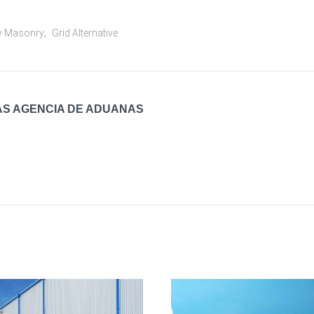
,
ry Masonry
Grid Alternative
N STUDY
DRIVING ORGANIZAT
S AGENCIA DE ADUANAS
11 May, 2015