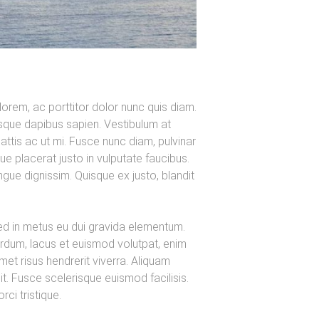
lorem, ac porttitor dolor nunc quis diam.
sque dapibus sapien. Vestibulum at
ttis ac ut mi. Fusce nunc diam, pulvinar
ue placerat justo in vulputate faucibus.
ue dignissim. Quisque ex justo, blandit
ed in metus eu dui gravida elementum.
erdum, lacus et euismod volutpat, enim
met risus hendrerit viverra. Aliquam
. Fusce scelerisque euismod facilisis.
ci tristique.