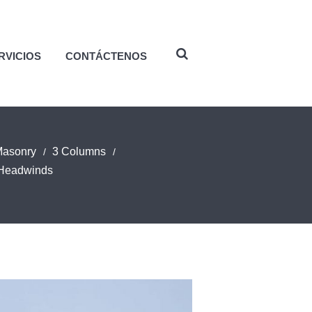
RVICIOS
CONTÁCTENOS
Masonry
3 Columns
f Headwinds