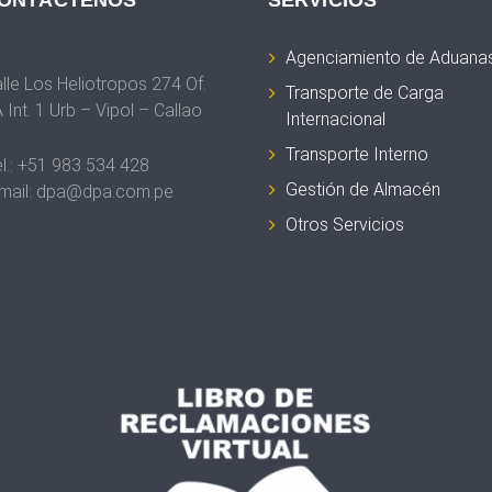
ONTÁCTENOS
SERVICIOS
Agenciamiento de Aduana
lle Los Heliotropos 274 Of.
Transporte de Carga
 Int. 1 Urb – Vipol – Callao
Internacional
Transporte Interno
l.: +51 983 534 428
Gestión de Almacén
mail: dpa@dpa.com.pe
Otros Servicios